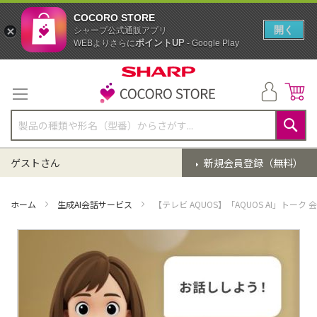
COCORO STORE
開く
シャープ公式通販アプリ
ポイントUP
WEBよりさらに
- Google Play
コ
ン
テ
ン
ツ
に
検
ス
索
ゲストさん
新規会員登録（無料）
キ
ッ
プ
ホーム
生成AI会話サービス
【テレビ AQUOS】「AQUOS AI」トーク
イ
メ
ー
ジ
ギ
ャ