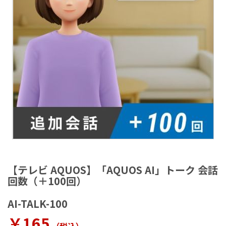
ラ
リ
ー
の
最
後
に
移
動
す
る
イ
メ
【テレビ AQUOS】「AQUOS AI」トーク 会話
ー
回数（＋100回）
ジ
ギ
AI-TALK-100
ャ
ラ
￥165
リ