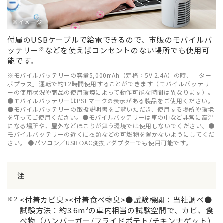
付属のUSBケーブルで給電できるので、市販のモバイルバ
※
ッテリー
などを使えばコンセントのない場所でも使用可
能です。
※モバイルバッテリーの容量5,000mAh（定格：5V 2.4A）の時、「ター
ボプラス」運転で約12時間使用することができます（モバイルバッテリ
ーの使用状況や商品の使用環境によって動作可能な時間は異なります）。
●モバイルバッテリーはPSEマークの表示がある製品をご使用ください。
●モバイルバッテリーの取扱説明書をご覧いただき、使用する場所や環境
を守ってご使用ください。●モバイルバッテリーは車の中など非常に高温
になる場所や、屋外などほこりが舞う環境では使用しないでください。●
モバイルバッテリーの近くに衣類などの可燃物を置かないようにしてくだ
さい。 ●パソコン／USB⇔AC変換アダプターでも使用可能です。
注
※2
<付着カビ臭><付着食べ物臭>●試験機関：当社調べ●
試験方法：約3.6m³の車内相当の試験空間で、カビ、食
べ物（ハンバーガー/フライドポテト/チキンナゲット）