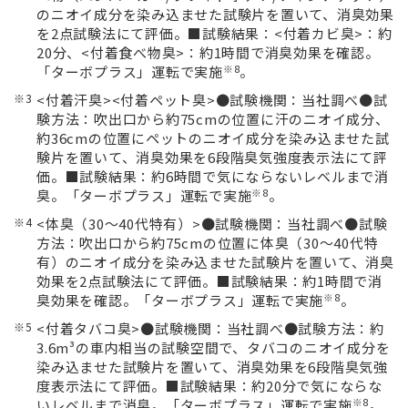
のニオイ成分を染み込ませた試験片を置いて、消臭効果
を2点試験法にて評価。■試験結果：<付着カビ臭>：約
20分、<付着食べ物臭>：約1時間で消臭効果を確認。
※8
「ターボプラス」運転で実施
。
※3
<付着汗臭><付着ペット臭>●試験機関：当社調べ●試
験方法：吹出口から約75cmの位置に汗のニオイ成分、
約36cmの位置にペットのニオイ成分を染み込ませた試
験片を置いて、消臭効果を6段階臭気強度表示法にて評
価。■試験結果：約6時間で気にならないレベルまで消
※8
臭。「ターボプラス」運転で実施
。
※4
<体臭（30～40代特有）>●試験機関：当社調べ●試験
方法：吹出口から約75cmの位置に体臭（30～40代特
有）のニオイ成分を染み込ませた試験片を置いて、消臭
効果を2点試験法にて評価。■試験結果：約1時間で消
※8
臭効果を確認。「ターボプラス」運転で実施
。
※5
<付着タバコ臭>●試験機関：当社調べ●試験方法：約
3.6m³の車内相当の試験空間で、タバコのニオイ成分を
染み込ませた試験片を置いて、消臭効果を6段階臭気強
度表示法にて評価。■試験結果：約20分で気にならな
※8
いレベルまで消臭。「ターボプラス」運転で実施
。