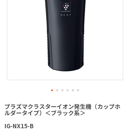
ラ
リ
ー
の
最
後
に
移
動
す
る
イ
メ
プラズマクラスターイオン発生機（カップホ
ー
ルダータイプ）＜ブラック系＞
ジ
ギ
IG-NX15-B
ャ