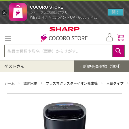
COCORO STORE
開く
シャープ公式通販アプリ
ポイントUP
WEBよりさらに
- Google Play
コ
ン
テ
ン
ツ
に
検
ス
索
ゲストさん
新規会員登録（無料）
キ
ッ
プ
ホーム
空調家電
プラズマクラスターイオン発生機
車載タイプ
イ
メ
ー
ジ
ギ
ャ