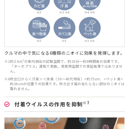
クルマの中で気になる6種類のニオイに効果を発揮します。
※1
約3.6m³の車内相当の試験空間で、約20分～約6時間後の効果です。
「ターボプラス」運転で実施。実使用空間での実証結果ではありませ
ん。
※6
吹出口から＜汗臭＞＜体臭（30～40代特有）>約75cm、<ペット臭>
約36cmの位置での効果です。吹き出す風の当たらない部分のニオイは
取れません。
※7
付着ウイルスの作用を抑制