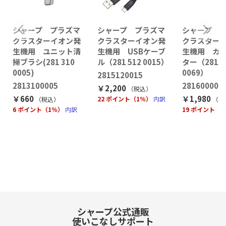
シャープ プラズマ
シャープ プラズマ
シャープ 
クラスターイオン発
クラスターイオン発
クラスター
生機用 ユニット清
生機用 USBケーブ
生機用 カ
掃ブラシ(281 310
ル（281 512 0015）
ター（281 6
0005)
0069）
2815120015
2813100005
281600006
￥2,200
（税込
）
￥660
￥1,980
22 ポイント（1％）
内訳
（税込
）
（税
6 ポイント（1％）
内訳
19 ポイント（
シャープ公式通販
使いこなしサポート