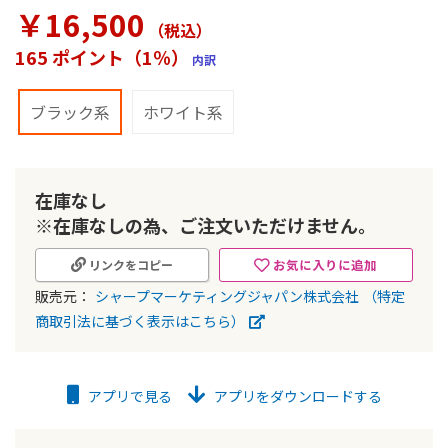
ラ
￥16,500
リ
（税込
）
ー
165 ポイント（1％）
内訳
の
最
初
ブラック系
ホワイト系
に
移
動
す
在庫なし
る
※在庫なしの為、ご注文いただけません。
お気に入りに追加
リンクをコピー
販売元：
シャープマーケティングジャパン株式会社
（特定
商取引法に基づく表示はこちら）
アプリで見る
アプリをダウンロードする