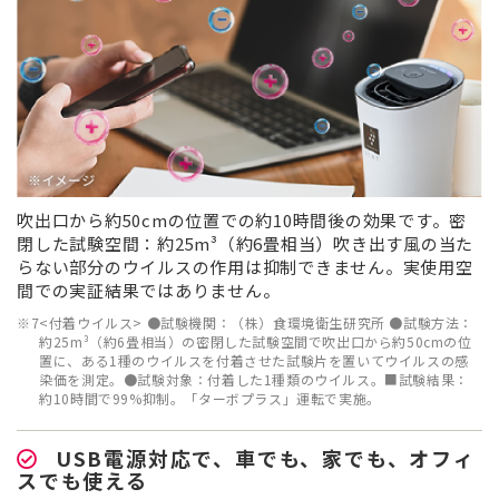
吹出口から約50cmの位置での約10時間後の効果です。密
閉した試験空間：約25m³（約6畳相当）吹き出す風の当た
らない部分のウイルスの作用は抑制できません。実使用空
間での実証結果ではありません。
※7
<付着ウイルス> ●試験機関：（株）食環境衛生研究所 ●試験方法：
約25m³（約6畳相当）の密閉した試験空間で吹出口から約50cmの位
置に、ある1種のウイルスを付着させた試験片を置いてウイルスの感
染価を測定。●試験対象：付着した1種類のウイルス。■試験結果：
約10時間で99%抑制。「ターボプラス」運転で実施。
USB電源対応で、車でも、家でも、オフィ
スでも使える