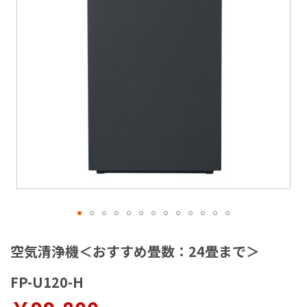
ラ
リ
ー
の
最
後
に
移
動
す
る
イ
メ
空気清浄機＜おすすめ畳数：24畳まで＞
ー
ジ
FP-U120-H
ギ
ャ