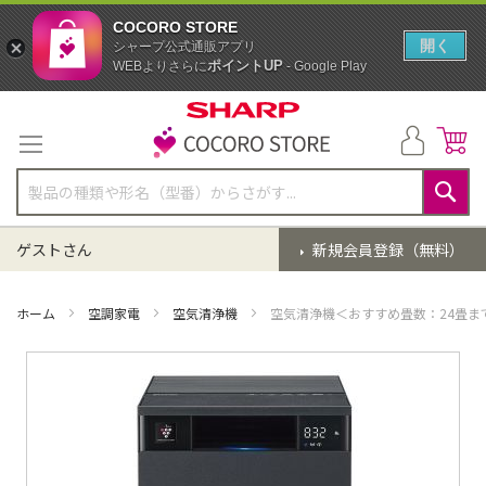
COCORO STORE
開く
シャープ公式通販アプリ
ポイントUP
WEBよりさらに
- Google Play
コ
ン
テ
ン
ツ
に
検
ス
索
ゲストさん
新規会員登録（無料）
キ
ッ
プ
ホーム
空調家電
空気清浄機
空気清浄機＜おすすめ畳数：24畳ま
イ
メ
ー
ジ
ギ
ャ