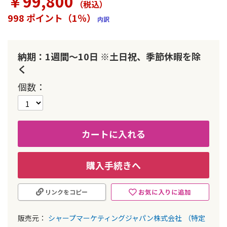
￥99,800
（税込
）
ラ
リ
998 ポイント（1％）
内訳
ー
の
最
初
納期：1週間～10日 ※土日祝、季節休暇を除
に
く
移
動
個数
す
る
カートに入れる
購入手続きへ
お気に入りに追加
リンクをコピー
販売元：
シャープマーケティングジャパン株式会社
（特定