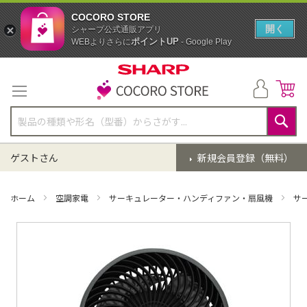
COCORO STORE
開く
シャープ公式通販アプリ
ポイントUP
WEBよりさらに
- Google Play
コ
ン
テ
ン
ツ
に
検
ス
索
ゲストさん
新規会員登録（無料）
キ
ッ
プ
ホーム
空調家電
サーキュレーター・ハンディファン・扇風機
サ
イ
メ
ー
ジ
ギ
ャ