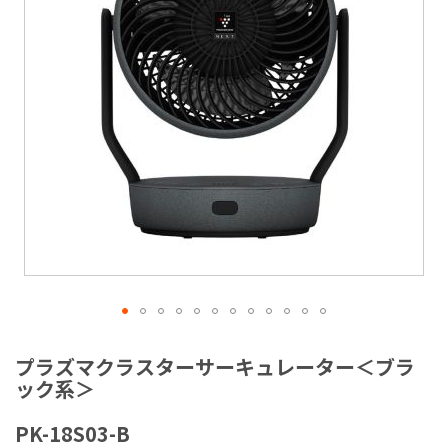
ラ
リ
ー
の
最
後
に
移
動
す
る
イ
メ
プラズマクラスターサーキュレーター＜ブラ
ー
ック系＞
ジ
ギ
PK-18S03-B
ャ