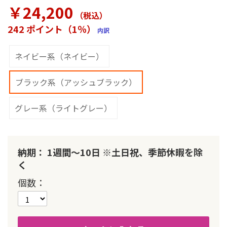
ラ
￥24,200
リ
（税込
）
ー
242 ポイント（1％）
内訳
の
最
初
ネイビー系（ネイビー）
に
移
ブラック系（アッシュブラック）
動
す
る
グレー系（ライトグレー）
納期： 1週間～10日 ※土日祝、季節休暇を除
く
個数