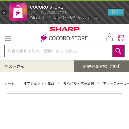
COCORO STORE
開く
シャープ公式通販アプリ
ポイントUP
WEBよりさらに
- Google Play
コ
ン
テ
ン
ツ
に
検
ス
索
ゲストさん
新規会員登録（無料）
キ
ッ
プ
ホーム
オプション・付属品
モバイル・電子辞書
ネットウォーカ
イ
メ
ー
ジ
ギ
ャ