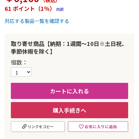
（税込
）
ー
61 ポイント（1％）
内訳
の
最
対応する製品一覧を確認する
初
に
移
動
取り寄せ商品【納期：1週間～10日※土日祝、
す
季節休暇を除く】
る
個数
カートに入れる
購入手続きへ
お気に入りに追加
リンクをコピー