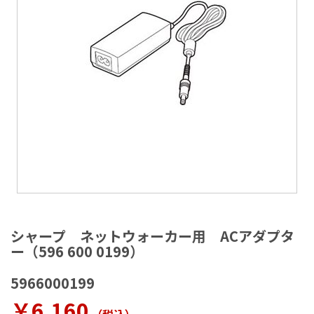
ラ
リ
ー
の
最
後
に
移
動
す
る
イ
メ
シャープ ネットウォーカー用 ACアダプタ
ー
ー（596 600 0199）
ジ
ギ
5966000199
ャ
ラ
￥6,160
リ