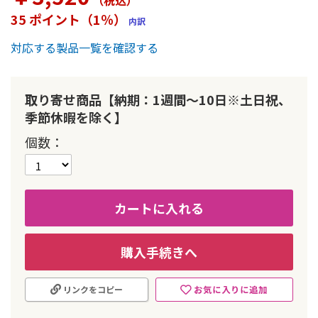
（税込
）
ー
35 ポイント（1％）
内訳
の
最
対応する製品一覧を確認する
初
に
移
動
取り寄せ商品【納期：1週間～10日※土日祝、
す
季節休暇を除く】
る
個数
カートに入れる
購入手続きへ
お気に入りに追加
リンクをコピー