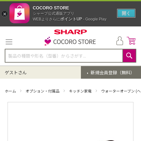
COCORO STORE
開く
シャープ公式通販アプリ
ポイントUP
WEBよりさらに
- Google Play
コ
ン
テ
ン
ツ
に
検
ス
索
ゲストさん
新規会員登録（無料）
キ
ッ
プ
ホーム
オプション・付属品
キッチン家電
ウォーターオーブン (ヘ
イ
メ
ー
ジ
ギ
ャ