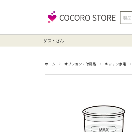
検
索
ゲストさん
ホーム
オプション・付属品
キッチン家電
イ
メ
ー
ジ
ギ
ャ
ラ
リ
ー
の