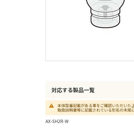
最
後
に
移
動
す
る
イ
メ
ー
ジ
対応する製品一覧
ギ
ャ
ラ
本体型番記載がある事をご確認いただいた
取扱説明書等に記載されている形名の末尾
リ
ー
AX-SH2R-W
の
最