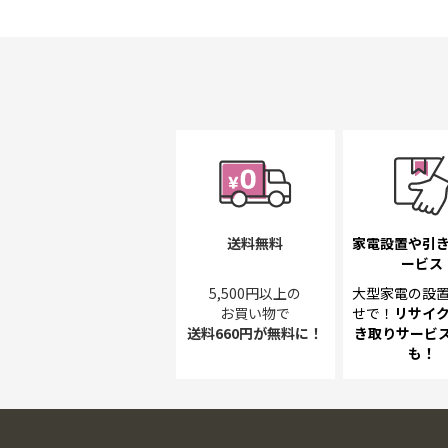
初
に
移
動
す
る
送料無料
家電設置や引
ービス
5,500円以上の
大型家電の設
お買い物で
せで！
リサイ
送料660円が無料に！
き取り
サービス
も！