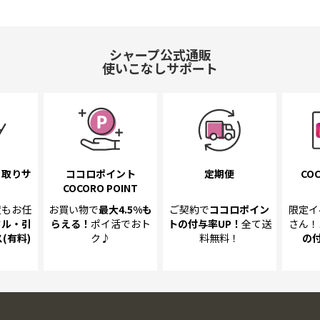
シャープ公式通販
使いこなしサポート
き取り
サ
ココロポイント
定期便
COC
COCORO POINT
置も
お任
お買い物で
最大4.5%
も
ご契約で
ココロポイン
限定イ
クル・引
らえる！
ポイ活でおト
トの
付与率UP！
全て送
さん！
(有料)
ク♪
料無料！
の