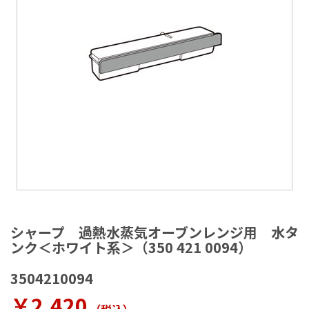
ラ
リ
ー
の
最
後
に
移
動
す
る
イ
メ
シャープ 過熱水蒸気オーブンレンジ用 水タ
ー
ンク＜ホワイト系＞（350 421 0094）
ジ
ギ
3504210094
ャ
ラ
￥2,420
リ