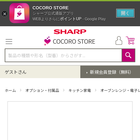
COCORO STORE
開く
シャープ公式通販アプリ
ポイントUP
WEBよりさらに
- Google Play
コ
ン
テ
ン
ツ
に
検
ス
索
ゲストさん
新規会員登録（無料）
キ
ッ
プ
ホーム
オプション・付属品
キッチン家電
オーブンレンジ・電子
イ
メ
ー
ジ
ギ
ャ