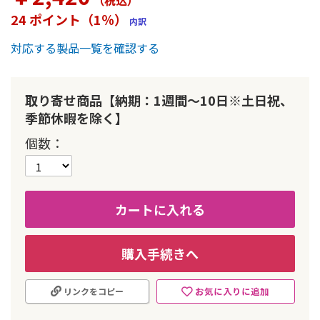
（税込
）
ー
24 ポイント（1％）
内訳
の
最
対応する製品一覧を確認する
初
に
移
動
取り寄せ商品【納期：1週間～10日※土日祝、
す
季節休暇を除く】
る
個数
カートに入れる
購入手続きへ
お気に入りに追加
リンクをコピー