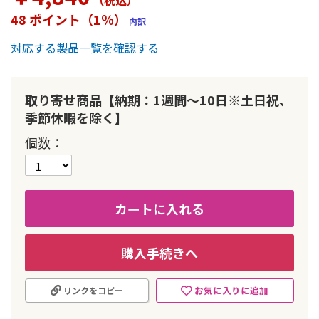
（税込
）
ー
48 ポイント（1％）
内訳
の
最
対応する製品一覧を確認する
初
に
移
動
取り寄せ商品【納期：1週間～10日※土日祝、
す
季節休暇を除く】
る
個数
カートに入れる
購入手続きへ
お気に入りに追加
リンクをコピー