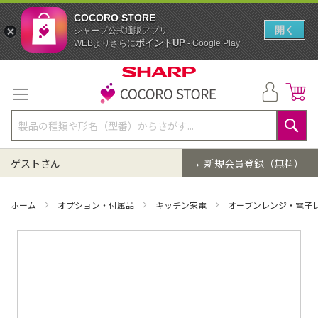
COCORO STORE
開く
シャープ公式通販アプリ
ポイントUP
WEBよりさらに
- Google Play
コ
ン
テ
ン
ツ
に
検
ス
索
ゲストさん
新規会員登録（無料）
キ
ッ
プ
ホーム
オプション・付属品
キッチン家電
オーブンレンジ・電子
イ
メ
ー
ジ
ギ
ャ