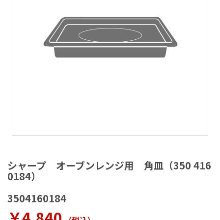
ラ
リ
ー
の
最
後
に
移
動
す
る
イ
メ
シャープ オーブンレンジ用 角皿（350 416
ー
0184）
ジ
ギ
3504160184
ャ
ラ
￥4,840
リ