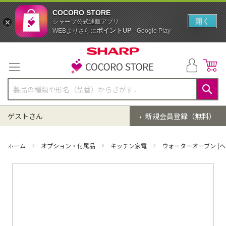
COCORO STORE
開く
シャープ公式通販アプリ
ポイントUP
WEBよりさらに
- Google Play
コ
ン
テ
ン
ツ
に
検
ス
索
ゲストさん
新規会員登録（無料）
キ
ッ
プ
ホーム
オプション・付属品
キッチン家電
ウォーターオーブン (ヘ
イ
メ
ー
ジ
ギ
ャ