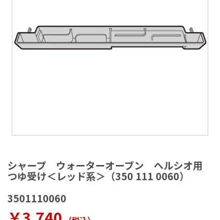
ラ
リ
ー
の
最
後
に
移
動
す
る
イ
メ
シャープ ウォーターオーブン ヘルシオ用
ー
つゆ受け＜レッド系＞（350 111 0060）
ジ
ギ
3501110060
ャ
ラ
￥3,740
リ