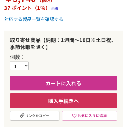
（税込
）
ー
37 ポイント（1％）
内訳
の
最
対応する製品一覧を確認する
初
に
移
動
取り寄せ商品【納期：1週間～10日※土日祝、
す
季節休暇を除く】
る
個数
カートに入れる
購入手続きへ
お気に入りに追加
リンクをコピー