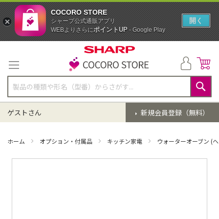
COCORO STORE
開く
シャープ公式通販アプリ
ポイントUP
WEBよりさらに
- Google Play
コ
ン
テ
ン
ツ
に
検
ス
索
ゲストさん
新規会員登録（無料）
キ
ッ
プ
ホーム
オプション・付属品
キッチン家電
ウォーターオーブン (ヘ
イ
メ
ー
ジ
ギ
ャ