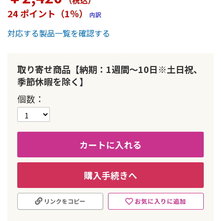
（税込
）
ー
24 ポイント（1％）
内訳
の
最
対応する製品一覧を確認する
初
に
移
動
取り寄せ商品【納期：1週間～10日※土日祝、
す
季節休暇を除く】
る
個数
カートに入れる
購入手続きへ
お気に入りに追加
リンクをコピー