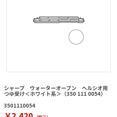
ラ
リ
ー
の
最
後
に
移
動
す
る
イ
メ
シャープ ウォーターオーブン ヘルシオ用
ー
つゆ受け＜ホワイト系＞（350 111 0054）
ジ
ギ
3501110054
ャ
ラ
￥2,420
リ