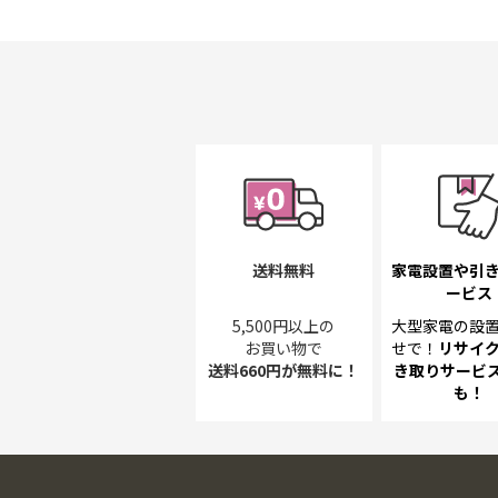
初
に
移
動
す
る
送料無料
家電設置や引
ービス
5,500円以上の
大型家電の設
お買い物で
せで！
リサイ
送料660円が無料に！
き取り
サービス
も！