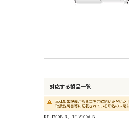
最
後
に
移
動
す
る
イ
メ
ー
ジ
対応する製品一覧
ギ
ャ
ラ
本体型番記載がある事をご確認いただいた
取扱説明書等に記載されている形名の末尾
リ
ー
RE-J200B-R、RE-V100A-B
の
最