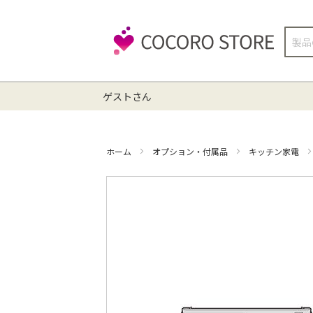
検
索
ゲストさん
ホーム
オプション・付属品
キッチン家電
イ
メ
ー
ジ
ギ
ャ
ラ
リ
ー
の