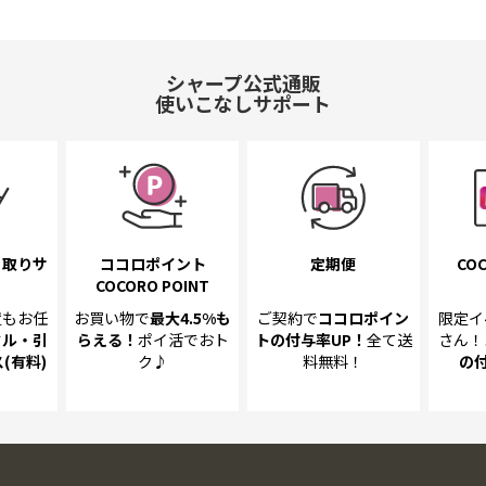
シャープ公式通販
使いこなしサポート
き取り
サ
ココロポイント
定期便
COC
COCORO POINT
置も
お任
お買い物で
最大4.5%
も
ご契約で
ココロポイン
限定イ
クル・引
らえる！
ポイ活でおト
トの
付与率UP！
全て送
さん！
(有料)
ク♪
料無料！
の