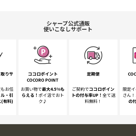
シャープ公式通販
使いこなしサポート
き取り
サ
ココロポイント
定期便
COC
COCORO POINT
置も
お任
お買い物で
最大4.5%
も
ご契約で
ココロポイン
限定イ
クル・引
らえる！
ポイ活でおト
トの
付与率UP！
全て送
さん！
(有料)
ク♪
料無料！
の