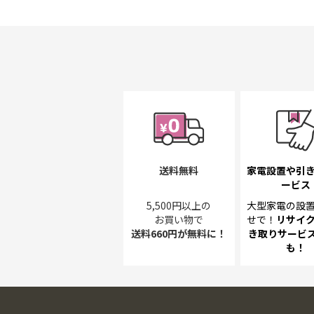
初
に
移
動
す
る
送料無料
家電設置や引
ービス
5,500円以上の
大型家電の設
お買い物で
せで！
リサイ
送料660円が無料に！
き取り
サービス
も！