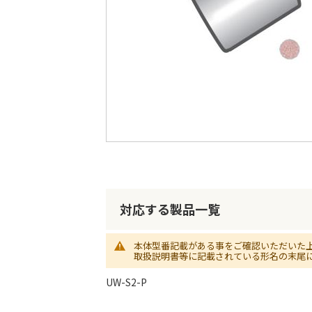
最
後
に
移
動
す
る
イ
メ
ー
ジ
対応する製品一覧
ギ
ャ
ラ
本体型番記載がある事をご確認いただいた
取扱説明書等に記載されている形名の末尾
リ
ー
UW-S2-P
の
最