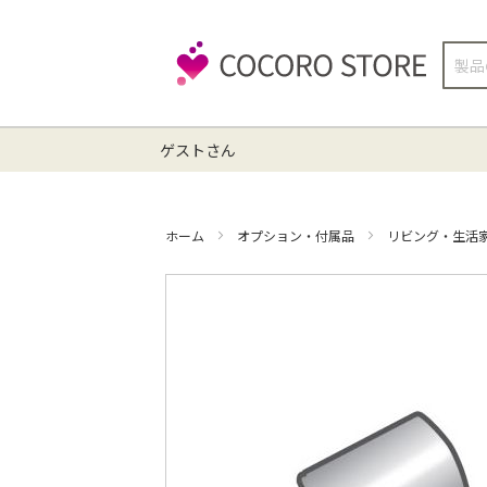
検
索
ゲストさん
ホーム
オプション・付属品
リビング・生活
イ
メ
ー
ジ
ギ
ャ
ラ
リ
ー
の