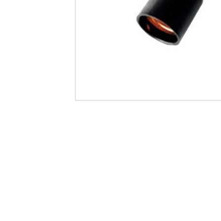
最
後
に
移
動
す
る
イ
メ
ー
ジ
ギ
ャ
ラ
リ
ー
の
最