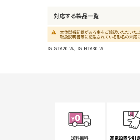
初
に
移
対応する製品一覧
動
す
本体型番記載がある事をご確認いただいた
る
取扱説明書等に記載されている形名の末尾
IG-GTA20-W、IG-HTA30-W
送料無料
家電設置や引