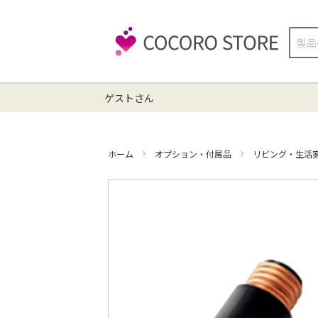
検
索
ゲストさん
ホーム
オプション・付属品
リビング・生活
イ
メ
ー
ジ
ギ
ャ
ラ
リ
ー
の