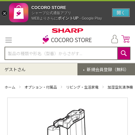
COCORO STORE
開く
シャープ公式通販アプリ
ポイントUP
WEBよりさらに
- Google Play
コ
ン
テ
ン
ツ
に
検
ス
索
ゲストさん
新規会員登録（無料）
キ
ッ
プ
ホーム
オプション・付属品
リビング・生活家電
加湿空気清浄機
イ
メ
ー
ジ
ギ
ャ