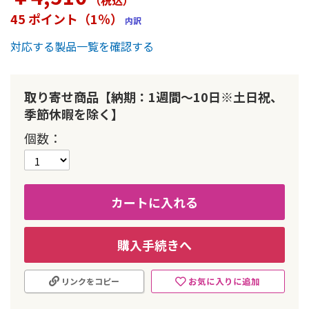
（税込
）
ー
45 ポイント（1％）
内訳
の
最
対応する製品一覧を確認する
初
に
移
動
取り寄せ商品【納期：1週間～10日※土日祝、
す
季節休暇を除く】
る
個数
カートに入れる
購入手続きへ
お気に入りに追加
リンクをコピー