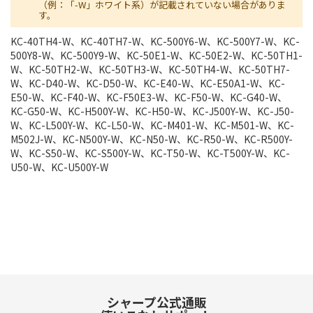
（例：「-W」ホワイト系）が記載されていない場合がありま
す。
KC-40TH4-W、KC-40TH7-W、KC-500Y6-W、KC-500Y7-W、KC-
500Y8-W、KC-500Y9-W、KC-50E1-W、KC-50E2-W、KC-50TH1-
W、KC-50TH2-W、KC-50TH3-W、KC-50TH4-W、KC-50TH7-
W、KC-D40-W、KC-D50-W、KC-E40-W、KC-E50A1-W、KC-
E50-W、KC-F40-W、KC-F50E3-W、KC-F50-W、KC-G40-W、
KC-G50-W、KC-H500Y-W、KC-H50-W、KC-J500Y-W、KC-J50-
W、KC-L500Y-W、KC-L50-W、KC-M401-W、KC-M501-W、KC-
M502J-W、KC-N500Y-W、KC-N50-W、KC-R50-W、KC-R500Y-
W、KC-S50-W、KC-S500Y-W、KC-T50-W、KC-T500Y-W、KC-
U50-W、KC-U500Y-W
シャープ公式通販