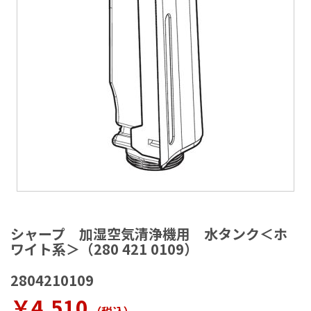
ラ
リ
ー
の
最
後
に
移
動
す
る
イ
メ
シャープ 加湿空気清浄機用 水タンク＜ホ
ー
ワイト系＞（280 421 0109）
ジ
ギ
2804210109
ャ
ラ
￥4,510
リ