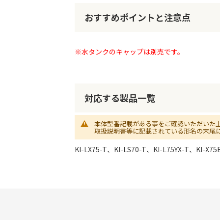
初
に
おすすめポイントと注意点
移
動
す
る
※水タンクのキャップは別売です。
対応する製品一覧
本体型番記載がある事をご確認いただいた
取扱説明書等に記載されている形名の末尾
KI-LX75-T、KI-LS70-T、KI-L75YX-T、KI-X75