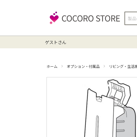
検
索
ゲストさん
ホーム
オプション・付属品
リビング・生活
イ
メ
ー
ジ
ギ
ャ
ラ
リ
ー
の