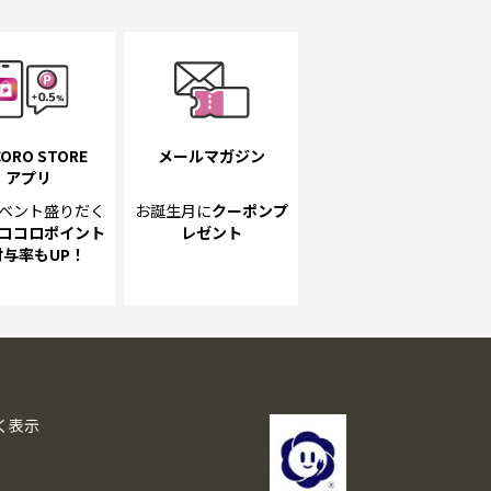
ORO STORE
メールマガジン
アプリ
ベント
盛りだく
お誕生月に
クーポンプ
ココロポイント
レゼント
付与率もUP！
く表示