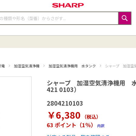
検
索
家電
加湿空気清浄機
加湿空気清浄機用 水タンク
シャープ 加湿空気
シャープ 加湿空気清浄機用 水
421 0103）
2804210103
￥6,380
（税込
）
63 ポイント（1％）
内訳