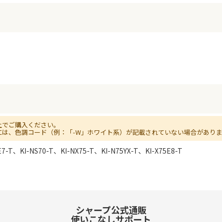
上でご購入ください。
には、色調コード（例：「-W」ホワイト系）が記載されていない場合があり
E7-T、KI-NS70-T、KI-NX75-T、KI-N75YX-T、KI-X75E8-T
シャープ公式通販
使いこなしサポート