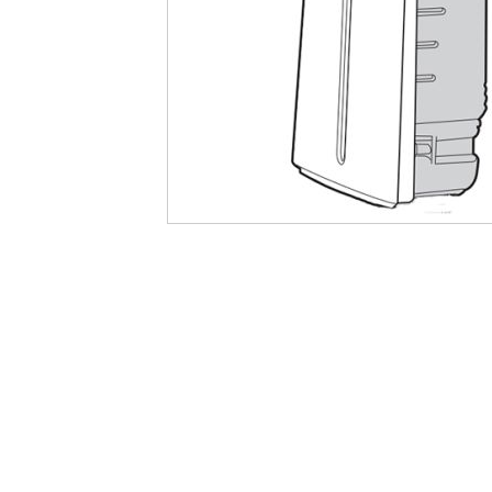
最
後
に
移
動
す
る
イ
メ
ー
ジ
ギ
ャ
ラ
リ
ー
の
最