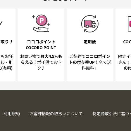
き取り
サ
ココロポイント
定期便
COC
COCORO POINT
置も
お任
お買い物で
最大4.5%
も
ご契約で
ココロポイン
限定イ
クル・引
らえる！
ポイ活でおト
トの
付与率UP！
全て送
さん！
(有料)
ク♪
料無料！
の
利用規約
お客様情報の取扱いについて
特定商取引法に基づ