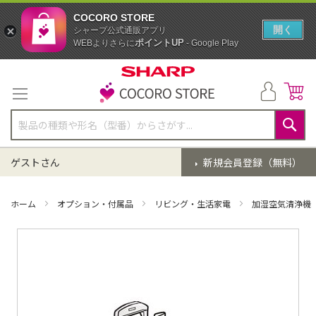
COCORO STORE
開く
シャープ公式通販アプリ
ポイントUP
WEBよりさらに
- Google Play
コ
ン
テ
ン
ツ
に
検
ス
索
ゲストさん
新規会員登録（無料）
キ
ッ
プ
ホーム
オプション・付属品
リビング・生活家電
加湿空気清浄機
イ
メ
ー
ジ
ギ
ャ