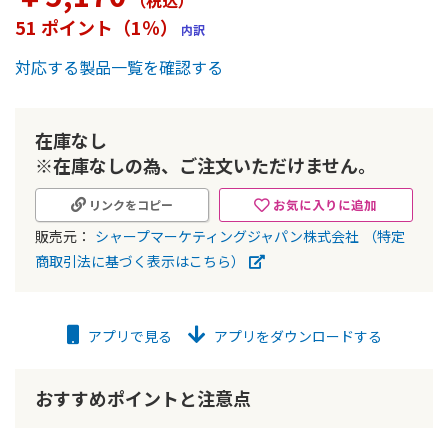
（税込
）
ー
51 ポイント（1％）
内訳
の
最
対応する製品一覧を確認する
初
に
移
動
在庫なし
す
※在庫なしの為、ご注文いただけません。
る
お気に入りに追加
リンクをコピー
販売元：
シャープマーケティングジャパン株式会社
（特定
商取引法に基づく表示はこちら）
アプリで見る
アプリをダウンロードする
おすすめポイントと注意点