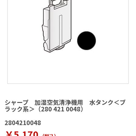
ラ
リ
ー
の
最
後
に
移
動
す
る
イ
メ
シャープ 加湿空気清浄機用 水タンク＜ブ
ー
ラック系＞（280 421 0048）
ジ
ギ
2804210048
ャ
ラ
￥5,170
リ