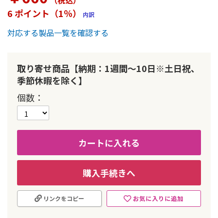
（税込
）
ー
6 ポイント（1％）
内訳
の
最
対応する製品一覧を確認する
初
に
移
動
取り寄せ商品【納期：1週間～10日※土日祝、
す
季節休暇を除く】
る
個数
カートに入れる
購入手続きへ
お気に入りに追加
リンクをコピー