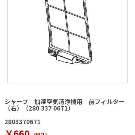
ラ
リ
ー
の
最
後
に
移
動
す
る
イ
メ
シャープ 加湿空気清浄機用 前フィルター
ー
（右）（280 337 0671）
ジ
ギ
2803370671
ャ
ラ
￥660
リ