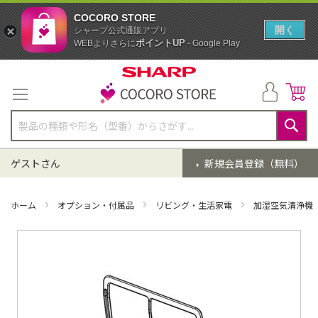
COCORO STORE
開く
シャープ公式通販アプリ
ポイントUP
WEBよりさらに
- Google Play
コ
ン
テ
ン
ツ
に
検
ス
索
ゲストさん
新規会員登録（無料）
キ
ッ
プ
ホーム
オプション・付属品
リビング・生活家電
加湿空気清浄機
イ
メ
ー
ジ
ギ
ャ