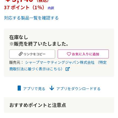
（税込
）
ー
37 ポイント（1％）
内訳
の
最
対応する製品一覧を確認する
初
に
移
動
在庫なし
す
※販売を終了いたしました。
る
お気に入りに追加
リンクをコピー
販売元：
シャープマーケティングジャパン株式会社
（特定
商取引法に基づく表示はこちら）
アプリで見る
アプリをダウンロードする
おすすめポイントと注意点