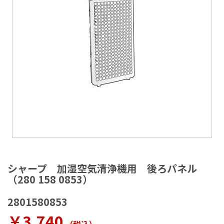
ラ
リ
ー
の
最
後
に
移
動
す
る
イ
メ
シャープ 加湿空気清浄機用 後ろパネル
ー
（280 158 0853）
ジ
ギ
2801580853
ャ
ラ
￥3,740
リ