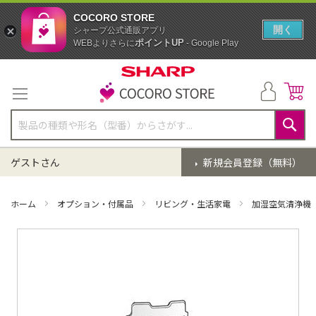
COCORO STORE
開く
シャープ公式通販アプリ
ポイントUP
WEBよりさらに
- Google Play
コ
ン
テ
ン
ツ
に
検
ス
索
ゲストさん
新規会員登録（無料）
キ
ッ
プ
ホーム
オプション・付属品
リビング・生活家電
加湿空気清浄機
イ
メ
ー
ジ
ギ
ャ