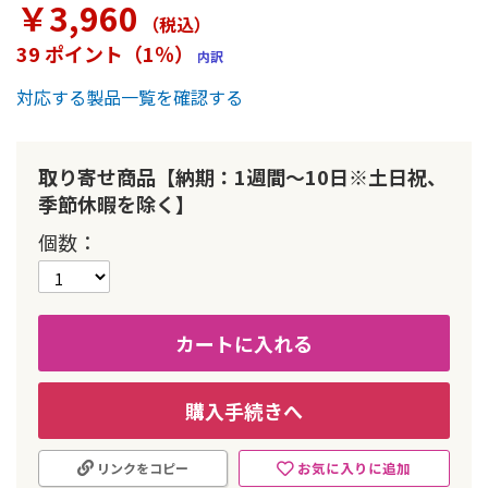
￥3,960
ー
（税込
）
の
39 ポイント（1％）
内訳
最
初
対応する製品一覧を確認する
に
移
動
す
取り寄せ商品【納期：1週間～10日※土日祝、
る
季節休暇を除く】
個数
カートに入れる
購入手続きへ
お気に入りに追加
リンクをコピー