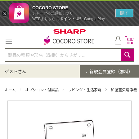
COCORO STORE
開く
シャープ公式通販アプリ
ポイントUP
WEBよりさらに
- Google Play
コ
ン
テ
ン
ツ
に
検
ス
索
ゲストさん
新規会員登録（無料）
キ
ッ
プ
ホーム
オプション・付属品
リビング・生活家電
加湿空気清浄機
イ
メ
ー
ジ
ギ
ャ