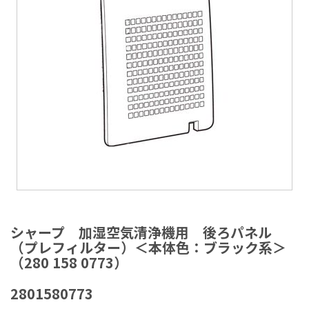
ラ
リ
ー
の
最
後
に
移
動
す
る
イ
メ
シャープ 加湿空気清浄機用 後ろパネル
ー
（プレフィルター）＜本体色：ブラック系＞
ジ
（280 158 0773）
ギ
ャ
2801580773
ラ
リ