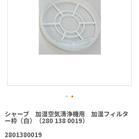
ラ
リ
ー
の
最
後
に
移
動
す
る
イ
メ
シャープ 加湿空気清浄機用 加湿フィルタ
ー
ー枠（白）（280 138 0019）
ジ
ギ
2801380019
ャ