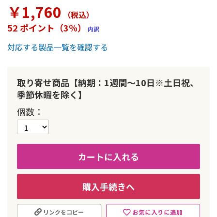
ラ
￥1,760
リ
（税込
）
ー
52 ポイント（3％）
内訳
の
最
対応する製品一覧を確認する
初
に
移
動
取り寄せ商品【納期：1週間～10日※土日祝、
す
季節休暇を除く】
る
個数
カートに入れる
購入手続きへ
お気に入りに追加
リンクをコピー