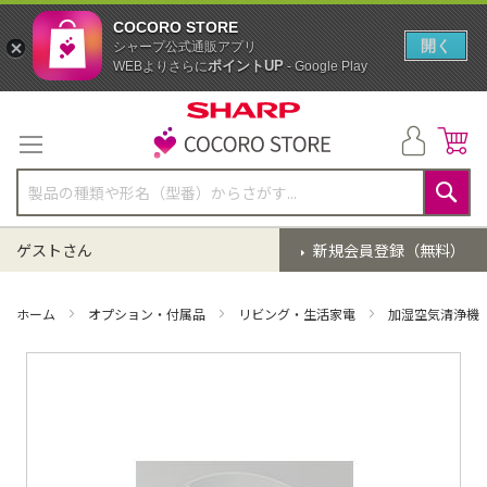
COCORO STORE
開く
シャープ公式通販アプリ
ポイントUP
WEBよりさらに
- Google Play
コ
ン
テ
ン
ツ
に
検
ス
索
ゲストさん
新規会員登録（無料）
キ
ッ
プ
ホーム
オプション・付属品
リビング・生活家電
加湿空気清浄機
イ
メ
ー
ジ
ギ
ャ