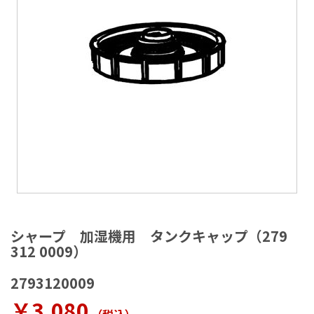
ラ
リ
ー
の
最
後
に
移
動
す
る
イ
メ
シャープ 加湿機用 タンクキャップ（279
ー
312 0009）
ジ
ギ
2793120009
ャ
ラ
￥3,080
リ