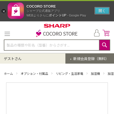
COCORO STORE
開く
シャープ公式通販アプリ
ポイントUP
WEBよりさらに
- Google Play
コ
ン
テ
ン
ツ
に
検
ス
索
ゲストさん
新規会員登録（無料）
キ
ッ
プ
ホーム
オプション・付属品
リビング・生活家電
加湿機
加湿
イ
メ
ー
ジ
ギ
ャ