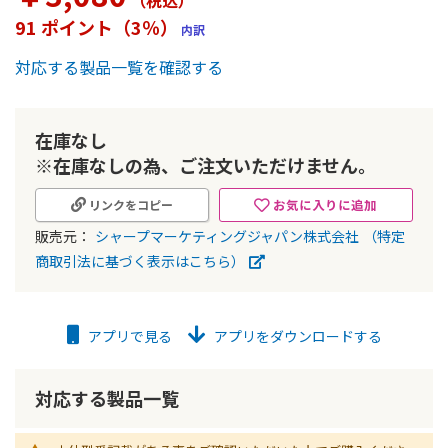
（税込
）
ー
91 ポイント（3％）
内訳
の
最
対応する製品一覧を確認する
初
に
移
動
在庫なし
す
※在庫なしの為、ご注文いただけません。
る
お気に入りに追加
リンクをコピー
販売元：
シャープマーケティングジャパン株式会社
（特定
商取引法に基づく表示はこちら）
アプリで見る
アプリをダウンロードする
対応する製品一覧