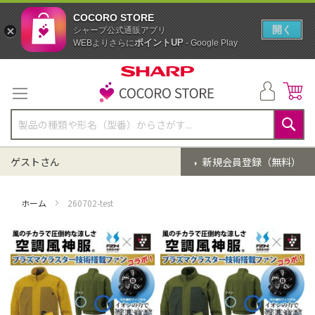
COCORO STORE
開く
シャープ公式通販アプリ
ポイントUP
WEBよりさらに
- Google Play
コ
ン
テ
ン
ツ
に
検
ス
索
ゲストさん
新規会員登録（無料）
キ
ッ
プ
ホーム
260702-test