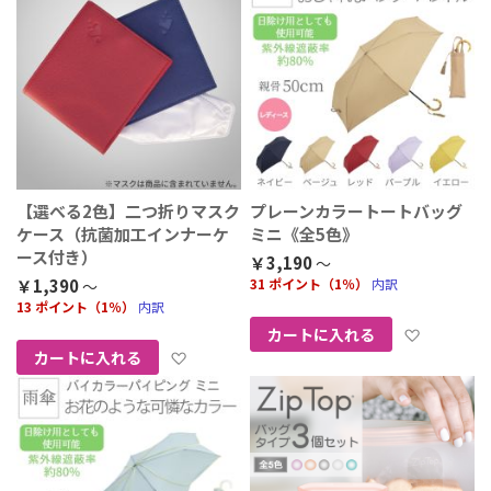
【選べる2色】二つ折りマスク
プレーンカラートートバッグ
ケース（抗菌加工インナーケ
ミニ《全5色》
ース付き）
￥3,190
￥1,390
31 ポイント（1％）
内訳
13 ポイント（1％）
内訳
お気に
カートに入れる
お気に入りに追加
カートに入れる