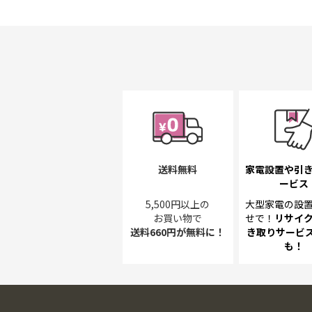
初
に
移
動
す
る
送料無料
家電設置や引
ービス
5,500円以上の
大型家電の設
お買い物で
せで！
リサイ
送料660円が無料に！
き取り
サービス
も！