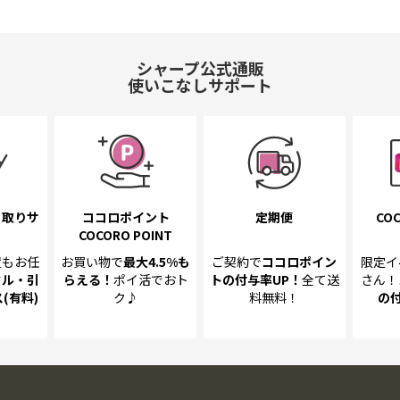
シャープ公式通販
使いこなしサポート
き取り
サ
ココロポイント
定期便
COC
COCORO POINT
置も
お任
お買い物で
最大4.5%
も
ご契約で
ココロポイン
限定イ
クル・引
らえる！
ポイ活でおト
トの
付与率UP！
全て送
さん！
(有料)
ク♪
料無料！
の