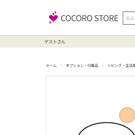
検
索
ゲストさん
ホーム
オプション・付属品
リビング・生活
イ
メ
ー
ジ
ギ
ャ
ラ
リ
ー
の