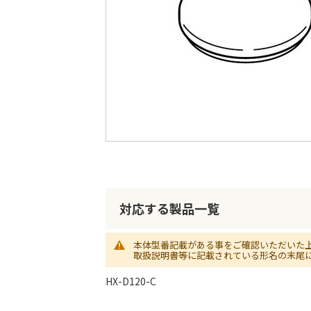
最
後
に
移
動
す
る
イ
メ
ー
ジ
対応する製品一覧
ギ
ャ
ラ
本体型番記載がある事をご確認いただいた
取扱説明書等に記載されている形名の末尾
リ
ー
HX-D120-C
の
最