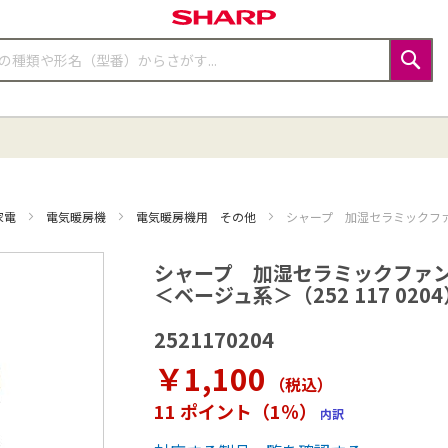
検
索
家電
電気暖房機
電気暖房機用 その他
シャープ 加湿セラミックファン
シャープ 加湿セラミックファ
＜ベージュ系＞（252 117 020
2521170204
￥1,100
（税込
）
11 ポイント（1％）
内訳