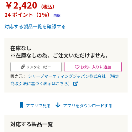
￥2,420
ー
（税込
）
の
24 ポイント（1％）
内訳
最
初
対応する製品一覧を確認する
に
移
動
す
在庫なし
る
※在庫なしの為、ご注文いただけません。
お気に入りに追加
リンクをコピー
販売元：
シャープマーケティングジャパン株式会社
（特定
商取引法に基づく表示はこちら）
アプリで見る
アプリをダウンロードする
対応する製品一覧