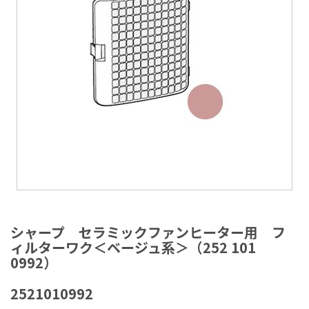
ラ
リ
ー
の
最
後
に
移
動
す
る
イ
メ
シャープ セラミックファンヒーター用 フ
ー
ィルターワク＜ベージュ系＞（252 101
ジ
0992）
ギ
ャ
2521010992
ラ
リ