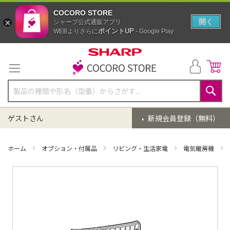
COCORO STORE
開く
シャープ公式通販アプリ
ポイントUP
WEBよりさらに
- Google Play
コ
ン
テ
ン
ツ
に
検
ス
索
ゲストさん
新規会員登録（無料）
キ
ッ
プ
ホーム
オプション・付属品
リビング・生活家電
電気暖房機
イ
メ
ー
ジ
ギ
ャ