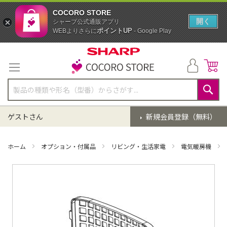
COCORO STORE
開く
シャープ公式通販アプリ
ポイントUP
WEBよりさらに
- Google Play
コ
ン
テ
ン
ツ
に
検
ス
索
ゲストさん
新規会員登録（無料）
キ
ッ
プ
ホーム
オプション・付属品
リビング・生活家電
電気暖房機
イ
メ
ー
ジ
ギ
ャ