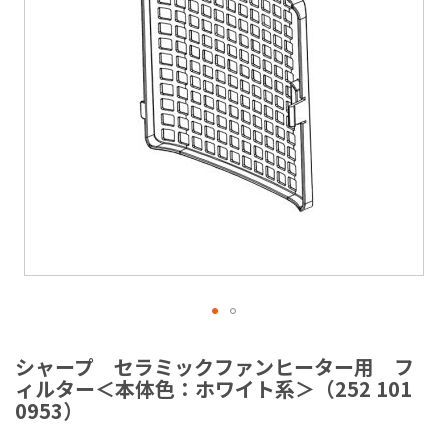
ラ
リ
ー
の
最
後
に
移
動
す
る
イ
メ
シャープ セラミックファンヒーター用 フ
ー
ィルター＜本体色：ホワイト系＞（252 101
ジ
0953）
ギ
ャ