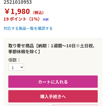
2521010953
ラ
リ
￥1,980
ー
（税込
）
の
19 ポイント（1％）
内訳
最
初
対応する製品一覧を確認する
に
移
動
す
取り寄せ商品【納期：1週間～10日※土日祝、
る
季節休暇を除く】
個数
カートに入れる
購入手続きへ