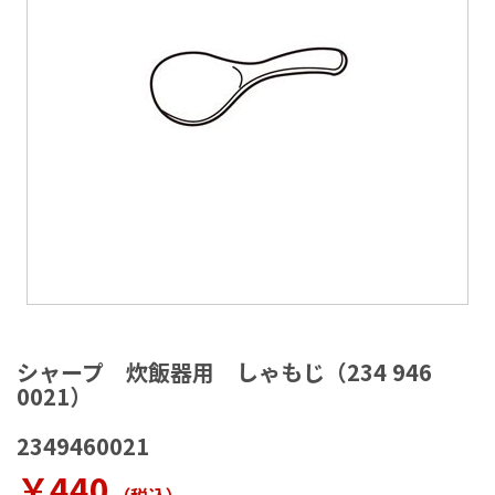
ラ
リ
ー
の
最
後
に
移
動
す
る
イ
メ
シャープ 炊飯器用 しゃもじ（234 946
ー
0021）
ジ
ギ
2349460021
ャ
ラ
￥440
リ