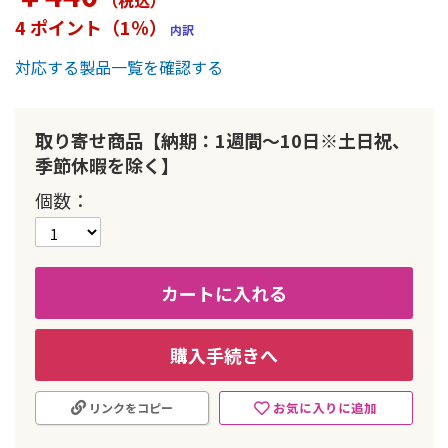
（税込
）
ー
4 ポイント（1％）
内訳
の
最
対応する製品一覧を確認する
初
に
移
動
取り寄せ商品【納期：1週間～10日※土日祝、
す
季節休暇を除く】
る
個数
カートに入れる
購入手続きへ
お気に入りに追加
リンクをコピー