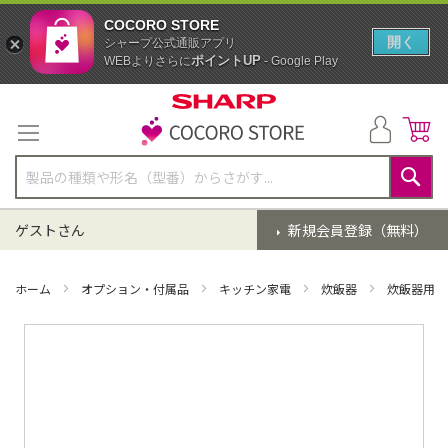
COCORO STORE
開く
シャープ公式通販アプリ
ポイントUP
WEBよりさらに
- Google Play
コ
ン
テ
ン
ツ
に
検
ス
索
ゲストさん
新規会員登録（無料）
キ
ッ
プ
ホーム
オプション・付属品
キッチン家電
炊飯器
炊飯器用 
イ
メ
ー
ジ
ギ
ャ