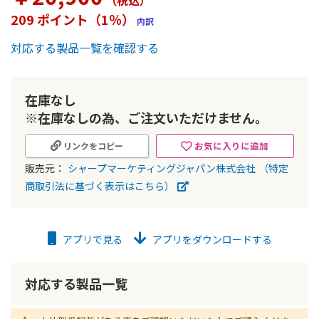
（税込
）
ー
209 ポイント（1％）
内訳
の
最
対応する製品一覧を確認する
初
に
移
動
在庫なし
す
※在庫なしの為、ご注文いただけません。
る
お気に入りに追加
リンクをコピー
販売元：
シャープマーケティングジャパン株式会社
（特定
商取引法に基づく表示はこちら）
アプリで見る
アプリをダウンロードする
対応する製品一覧