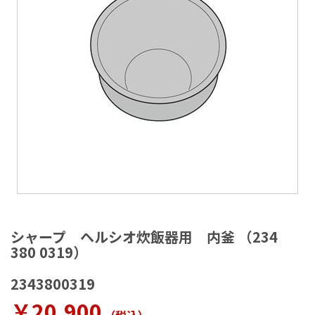
ラ
リ
ー
の
最
後
に
移
動
す
る
イ
メ
シャープ ヘルシオ炊飯器用 内釜 （234
ー
380 0319）
ジ
ギ
2343800319
ャ
ラ
￥20,900
リ