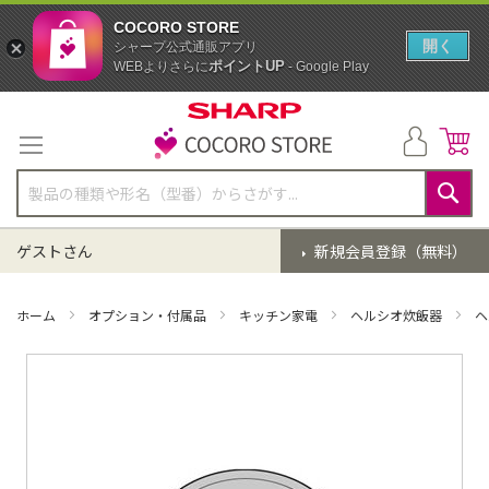
COCORO STORE
開く
シャープ公式通販アプリ
ポイントUP
WEBよりさらに
- Google Play
コ
ン
テ
ン
ツ
に
検
ス
索
ゲストさん
新規会員登録（無料）
キ
ッ
プ
ホーム
オプション・付属品
キッチン家電
ヘルシオ炊飯器
ヘ
イ
メ
ー
ジ
ギ
ャ