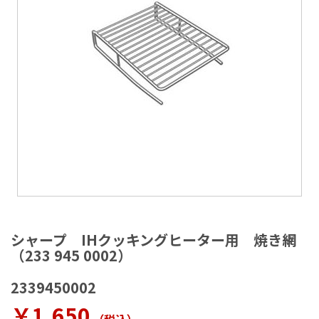
ラ
リ
ー
の
最
後
に
移
動
す
る
イ
メ
シャープ IHクッキングヒーター用 焼き網
ー
（233 945 0002）
ジ
ギ
2339450002
ャ
ラ
￥1,650
リ