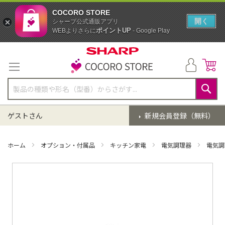
COCORO STORE
開く
シャープ公式通販アプリ
ポイントUP
WEBよりさらに
- Google Play
コ
ン
テ
ン
ツ
に
検
ス
索
ゲストさん
新規会員登録（無料）
キ
ッ
プ
ホーム
オプション・付属品
キッチン家電
電気調理器
電気調
イ
メ
ー
ジ
ギ
ャ