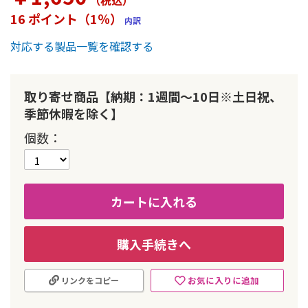
（税込
）
ー
16 ポイント（1％）
内訳
の
最
対応する製品一覧を確認する
初
に
移
動
取り寄せ商品【納期：1週間～10日※土日祝、
す
季節休暇を除く】
る
個数
カートに入れる
購入手続きへ
お気に入りに追加
リンクをコピー