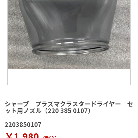
ラ
リ
ー
の
最
後
に
移
動
す
る
イ
メ
シャープ プラズマクラスタードライヤー セ
ー
ット用ノズル（220 385 0107）
ジ
ギ
2203850107
ャ
ラ
￥1,980
リ