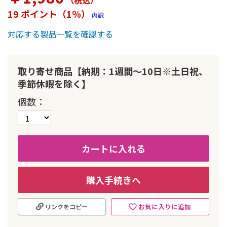
（税込
）
ー
19 ポイント（1％）
内訳
の
最
対応する製品一覧を確認する
初
に
移
動
取り寄せ商品【納期：1週間～10日※土日祝、
す
季節休暇を除く】
る
個数
カートに入れる
購入手続きへ
お気に入りに追加
リンクをコピー