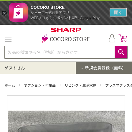
COCORO STORE
開く
シャープ公式通販アプリ
ポイントUP
WEBよりさらに
- Google Play
コ
ン
テ
ン
ツ
に
検
ス
索
ゲストさん
新規会員登録（無料）
キ
ッ
プ
ホーム
オプション・付属品
リビング・生活家電
プラズマクラス
イ
メ
ー
ジ
ギ
ャ