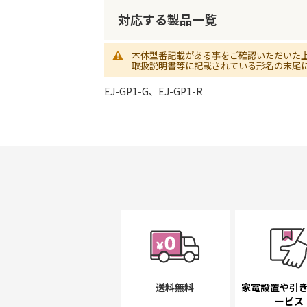
初
に
対応する製品一覧
移
動
本体型番記載がある事をご確認いただいた
す
取扱説明書等に記載されている形名の末尾
る
EJ-GP1-G、EJ-GP1-R
送料無料
家電設置や引
ービス