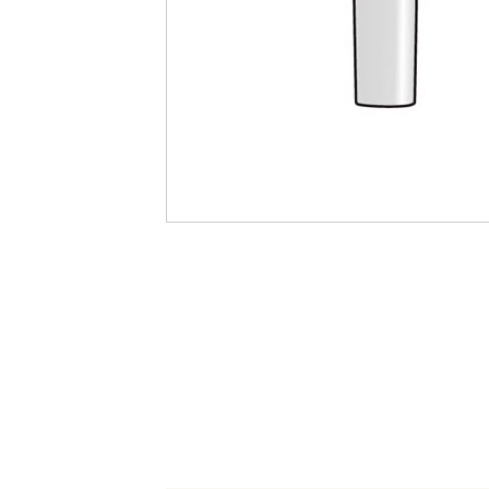
最
後
に
移
動
す
る
イ
メ
ー
ジ
ギ
ャ
ラ
リ
ー
の
最