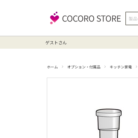
検
索
ゲストさん
ホーム
オプション・付属品
キッチン家電
イ
メ
ー
ジ
ギ
ャ
ラ
リ
ー
の