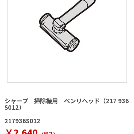
ラ
リ
ー
の
最
後
に
移
動
す
る
イ
メ
シャープ 掃除機用 ベンリヘッド（217 936
ー
S012）
ジ
ギ
217936S012
ャ
ラ
￥2,640
リ