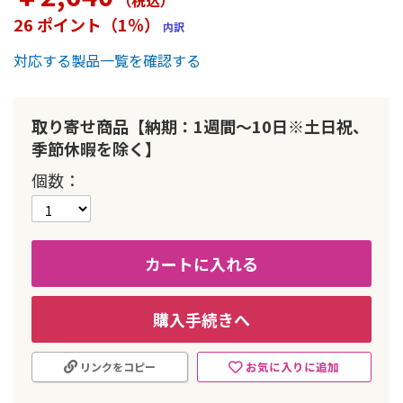
（税込
）
ー
26 ポイント（1％）
内訳
の
最
対応する製品一覧を確認する
初
に
移
動
取り寄せ商品【納期：1週間～10日※土日祝、
す
季節休暇を除く】
る
個数
カートに入れる
購入手続きへ
お気に入りに追加
リンクをコピー