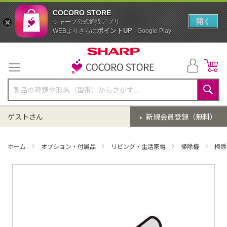
COCORO STORE
開く
シャープ公式通販アプリ
ポイントUP
WEBよりさらに
- Google Play
コ
ン
テ
ン
ツ
に
検
ス
索
ゲストさん
新規会員登録（無料）
キ
ッ
プ
ホーム
オプション・付属品
リビング・生活家電
掃除機
掃除
イ
メ
ー
ジ
ギ
ャ