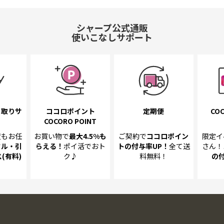
シャープ公式通販
使いこなしサポート
き取り
サ
ココロポイント
定期便
COC
COCORO POINT
置も
お任
お買い物で
最大4.5%
も
ご契約で
ココロポイン
限定イ
クル・引
らえる！
ポイ活でおト
トの
付与率UP！
全て送
さん！
(有料)
ク♪
料無料！
の