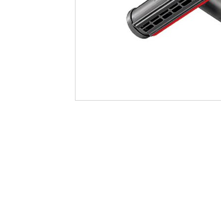
最
後
に
移
動
す
る
イ
メ
ー
ジ
ギ
ャ
ラ
リ
ー
の
最