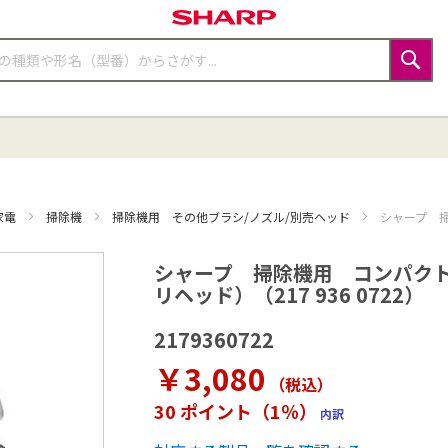
検
索
家電
掃除機
掃除機用 その他ブラシ/ノズル/別売ヘッド
シャープ 掃
シャープ 掃除機用 コンパクト
リヘッド）（217 936 0722）
2179360722
￥3,080
（税込
）
30 ポイント（1％）
内訳