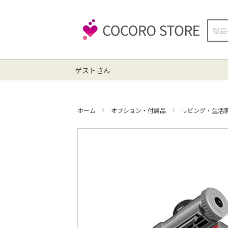
検
索
ゲストさん
ホーム
オプション・付属品
リビング・生活
イ
メ
ー
ジ
ギ
ャ
ラ
リ
ー
の