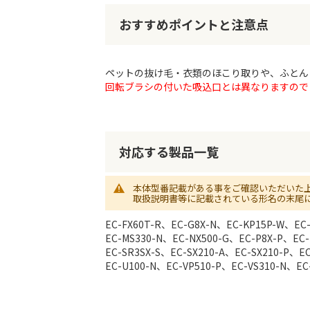
初
に
おすすめポイントと注意点
移
動
す
る
ペットの抜け毛・衣類のほこり取りや、ふとん
回転ブラシの付いた吸込口とは異なりますので
対応する製品一覧
本体型番記載がある事をご確認いただいた
取扱説明書等に記載されている形名の末尾
EC-FX60T-R、EC-G8X-N、EC-KP15P-W、EC-
EC-MS330-N、EC-NX500-G、EC-P8X-P、EC-
EC-SR3SX-S、EC-SX210-A、EC-SX210-P、E
EC-U100-N、EC-VP510-P、EC-VS310-N、EC