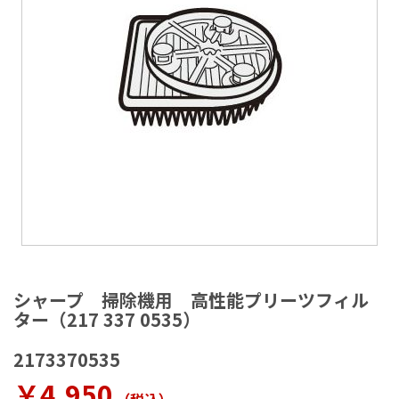
ラ
リ
ー
の
最
後
に
移
動
す
る
イ
メ
シャープ 掃除機用 高性能プリーツフィル
ー
ター（217 337 0535）
ジ
ギ
2173370535
ャ
ラ
￥4,950
リ