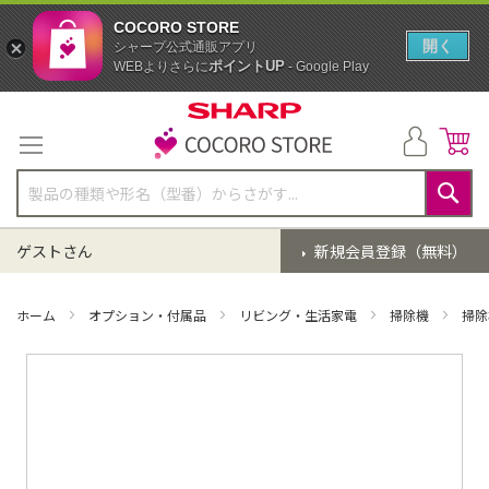
COCORO STORE
開く
シャープ公式通販アプリ
ポイントUP
WEBよりさらに
- Google Play
コ
ン
テ
ン
ツ
に
検
ス
索
ゲストさん
新規会員登録（無料）
キ
ッ
プ
ホーム
オプション・付属品
リビング・生活家電
掃除機
掃除
イ
メ
ー
ジ
ギ
ャ