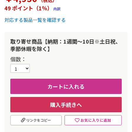
（税込
）
ー
49 ポイント（1％）
内訳
の
最
対応する製品一覧を確認する
初
に
移
動
取り寄せ商品【納期：1週間～10日※土日祝、
す
季節休暇を除く】
る
個数
カートに入れる
購入手続きへ
お気に入りに追加
リンクをコピー