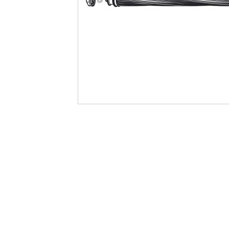
最
後
に
移
動
す
る
イ
メ
ー
ジ
ギ
ャ
ラ
リ
ー
の
最