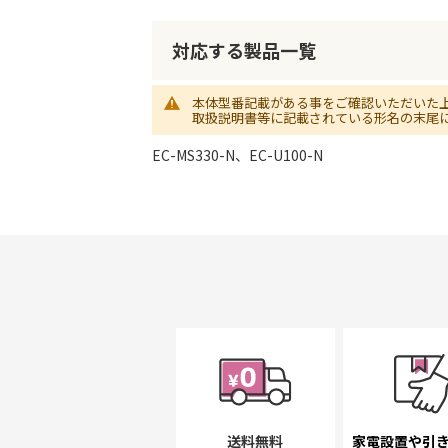
初
に
移
対応する製品一覧
動
す
本体型番記載がある事をご確認いただいた
る
取扱説明書等に記載されている形名の末尾
EC-MS330-N、EC-U100-N
送料無料
家電設置や引