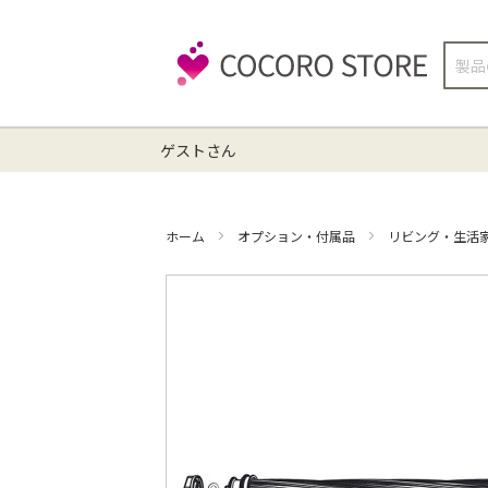
検
索
ゲストさん
ホーム
オプション・付属品
リビング・生活
イ
メ
ー
ジ
ギ
ャ
ラ
リ
ー
の