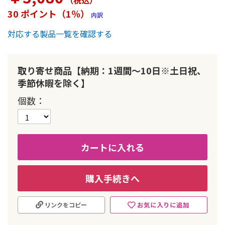
（税込
）
ー
30 ポイント（1％）
内訳
の
最
対応する製品一覧を確認する
初
に
移
動
取り寄せ商品【納期：1週間～10日※土日祝、
す
季節休暇を除く】
る
個数
カートに入れる
購入手続きへ
お気に入りに追加
リンクをコピー