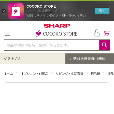
COCORO STORE
開く
シャープ公式通販アプリ
ポイントUP
WEBよりさらに
- Google Play
コ
ン
テ
ン
ツ
に
検
ス
索
ゲストさん
新規会員登録（無料）
キ
ッ
プ
ホーム
オプション・付属品
リビング・生活家電
掃除機
掃除
イ
メ
ー
ジ
ギ
ャ