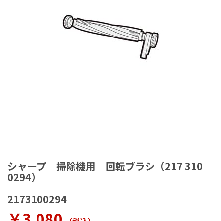
ラ
リ
ー
の
最
後
に
移
動
す
る
イ
メ
シャープ 掃除機用 回転ブラシ（217 310
ー
0294）
ジ
ギ
2173100294
ャ
ラ
￥3,080
リ