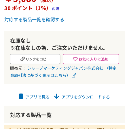
（税込
）
ー
30 ポイント（1％）
内訳
の
最
対応する製品一覧を確認する
初
に
移
動
在庫なし
す
※在庫なしの為、ご注文いただけません。
る
お気に入りに追加
リンクをコピー
販売元：
シャープマーケティングジャパン株式会社
（特定
商取引法に基づく表示はこちら）
アプリで見る
アプリをダウンロードする
対応する製品一覧