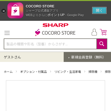
COCORO STORE
開く
シャープ公式通販アプリ
ポイントUP
WEBよりさらに
- Google Play
コ
ン
テ
ン
ツ
に
検
ス
索
ゲストさん
新規会員登録（無料）
キ
ッ
プ
ホーム
オプション・付属品
リビング・生活家電
掃除機
掃除
イ
メ
ー
ジ
ギ
ャ