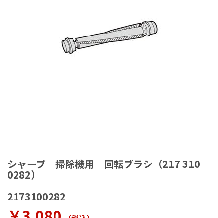
ラ
リ
ー
の
最
後
に
移
動
す
る
イ
メ
シャープ 掃除機用 回転ブラシ（217 310
ー
0282）
ジ
ギ
2173100282
ャ
ラ
￥3,080
リ