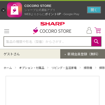
COCORO STORE
開く
シャープ公式通販アプリ
ポイントUP
WEBよりさらに
- Google Play
コ
ン
テ
ン
ツ
に
検
ス
索
ゲストさん
新規会員登録（無料）
キ
ッ
プ
ホーム
オプション・付属品
リビング・生活家電
掃除機
掃除
イ
メ
ー
ジ
ギ
ャ