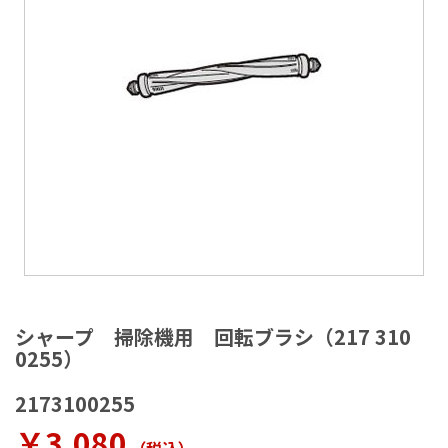
ラ
リ
ー
の
最
後
に
移
動
す
る
イ
メ
シャープ 掃除機用 回転ブラシ（217 310
ー
0255）
ジ
ギ
2173100255
ャ
ラ
￥3,080
リ