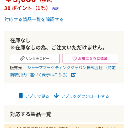
（税込
）
ー
30 ポイント（1％）
内訳
の
最
対応する製品一覧を確認する
初
に
移
動
在庫なし
す
※在庫なしの為、ご注文いただけません。
る
お気に入りに追加
リンクをコピー
販売元：
シャープマーケティングジャパン株式会社
（特定
商取引法に基づく表示はこちら）
アプリで見る
アプリをダウンロードする
対応する製品一覧