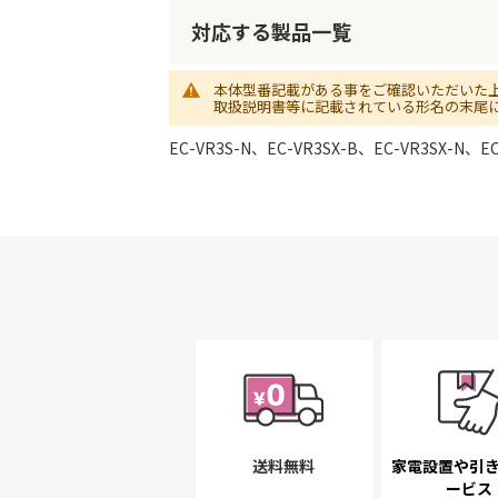
初
に
対応する製品一覧
移
動
本体型番記載がある事をご確認いただいた
す
取扱説明書等に記載されている形名の末尾
る
EC-VR3S-N、EC-VR3SX-B、EC-VR3SX-N、EC
送料無料
家電設置や引
ービス