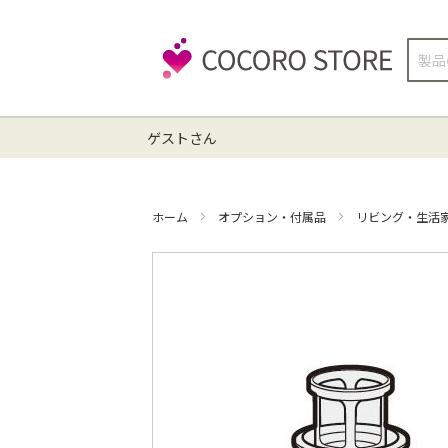
検
索
ゲストさん
ホーム
オプション・付属品
リビング・生活
イ
メ
ー
ジ
ギ
ャ
ラ
リ
ー
の