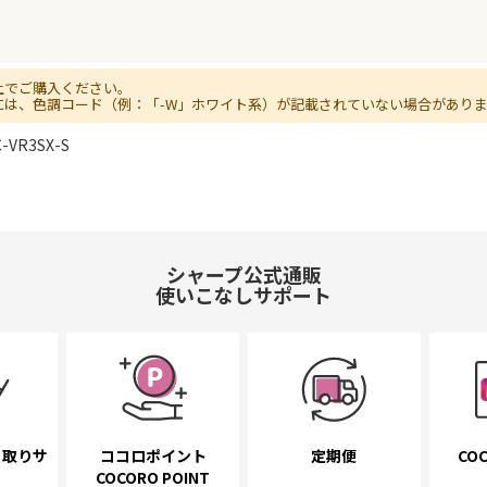
上でご購入ください。
には、色調コード（例：「-W」ホワイト系）が記載されていない場合があり
-VR3SX-S
シャープ公式通販
使いこなしサポート
き取り
サ
ココロポイント
定期便
COC
COCORO POINT