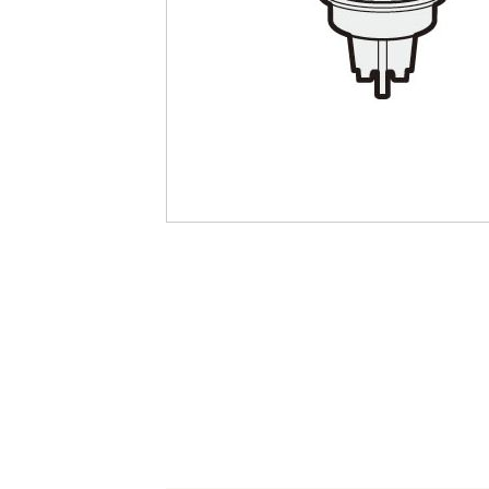
最
後
に
移
動
す
る
イ
メ
ー
ジ
ギ
ャ
ラ
リ
ー
の
最