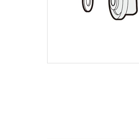
最
後
に
移
動
す
る
イ
メ
ー
ジ
ギ
ャ
ラ
リ
ー
の
最