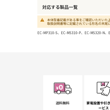
初
に
対応する製品一覧
移
動
本体型番記載がある事をご確認いただいた
す
取扱説明書等に記載されている形名の末尾
る
EC-MP310-S、EC-MS310-P、EC-MS320-N、E
送料無料
家電設置や引
ービス