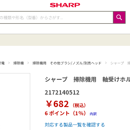
検
索
家電
掃除機
掃除機用 その他ブラシ/ノズル/別売ヘッド
シャープ 掃
シャープ 掃除機用 軸受けホルダー
2172140512
￥682
（税込
）
6 ポイント（1％）
内訳
対応する製品一覧を確認する