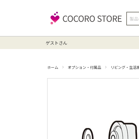
検
索
ゲストさん
ホーム
オプション・付属品
リビング・生活
イ
メ
ー
ジ
ギ
ャ
ラ
リ
ー
の