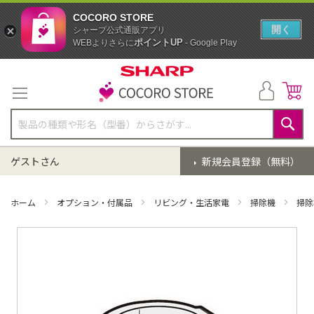
COCORO STORE
開く
シャープ公式通販アプリ
ポイントUP
WEBよりさらに
- Google Play
コ
ン
テ
ン
ツ
に
検
ス
索
ゲストさん
新規会員登録（無料）
キ
ッ
プ
ホーム
オプション・付属品
リビング・生活家電
掃除機
掃除
イ
メ
ー
ジ
ギ
ャ