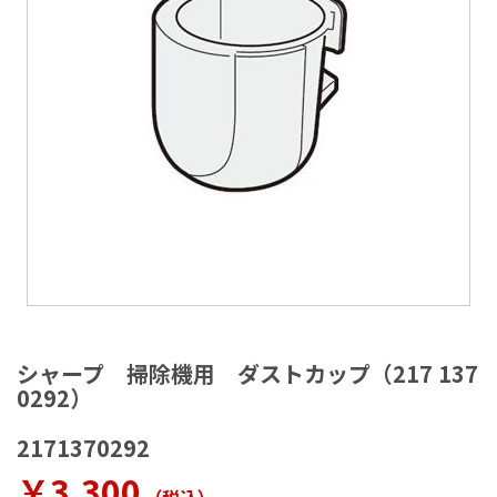
ラ
リ
ー
の
最
後
に
移
動
す
る
イ
メ
シャープ 掃除機用 ダストカップ（217 137
ー
0292）
ジ
ギ
2171370292
ャ
ラ
￥3,300
リ