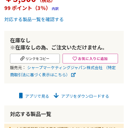
（税込
）
ー
99 ポイント（3％）
内訳
の
最
対応する製品一覧を確認する
初
に
移
動
在庫なし
す
※在庫なしの為、ご注文いただけません。
る
お気に入りに追加
リンクをコピー
販売元：
シャープマーケティングジャパン株式会社
（特定
商取引法に基づく表示はこちら）
アプリで見る
アプリをダウンロードする
対応する製品一覧