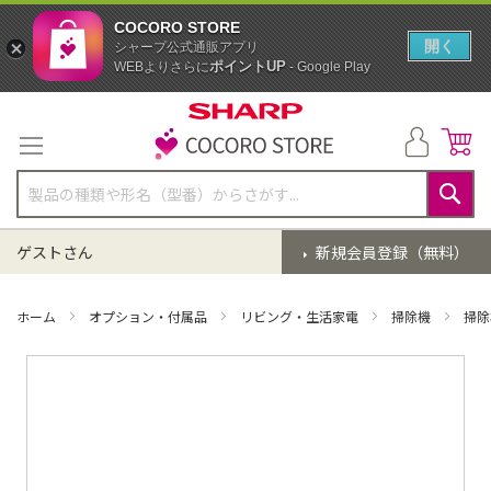
COCORO STORE
開く
シャープ公式通販アプリ
ポイントUP
WEBよりさらに
- Google Play
コ
ン
テ
ン
ツ
に
検
ス
索
ゲストさん
新規会員登録（無料）
キ
ッ
プ
ホーム
オプション・付属品
リビング・生活家電
掃除機
掃除
イ
メ
ー
ジ
ギ
ャ