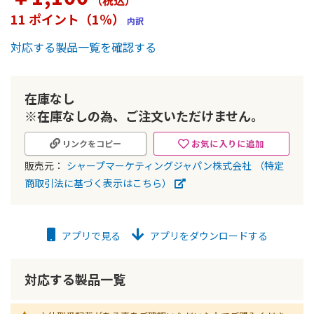
（税込
）
ー
11 ポイント（1％）
内訳
の
最
対応する製品一覧を確認する
初
に
移
動
在庫なし
す
※在庫なしの為、ご注文いただけません。
る
お気に入りに追加
リンクをコピー
販売元：
シャープマーケティングジャパン株式会社
（特定
商取引法に基づく表示はこちら）
アプリで見る
アプリをダウンロードする
対応する製品一覧