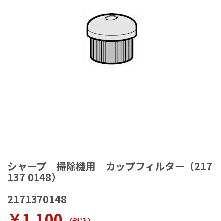
ラ
リ
ー
の
最
後
に
移
動
す
る
イ
メ
シャープ 掃除機用 カップフィルター（217
ー
137 0148）
ジ
ギ
2171370148
ャ
ラ
￥1,100
リ