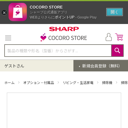
COCORO STORE
開く
シャープ公式通販アプリ
ポイントUP
WEBよりさらに
- Google Play
コ
ン
テ
ン
ツ
に
検
ス
索
ゲストさん
新規会員登録（無料）
キ
ッ
プ
ホーム
オプション・付属品
リビング・生活家電
掃除機
掃除
イ
メ
ー
ジ
ギ
ャ