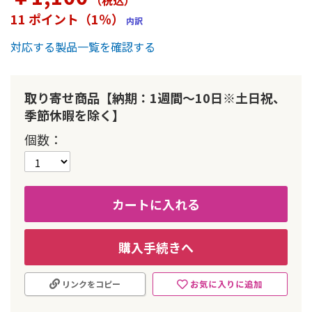
（税込
）
ー
11 ポイント（1％）
内訳
の
最
対応する製品一覧を確認する
初
に
移
動
取り寄せ商品【納期：1週間～10日※土日祝、
す
季節休暇を除く】
る
個数
カートに入れる
購入手続きへ
お気に入りに追加
リンクをコピー