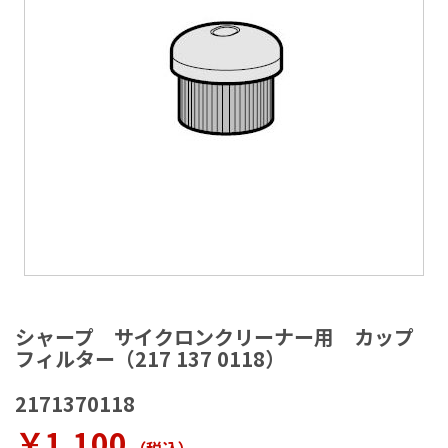
ラ
リ
ー
の
最
後
に
移
動
す
る
イ
メ
シャープ サイクロンクリーナー用 カップ
ー
フィルター（217 137 0118）
ジ
ギ
2171370118
ャ
ラ
￥1,100
リ