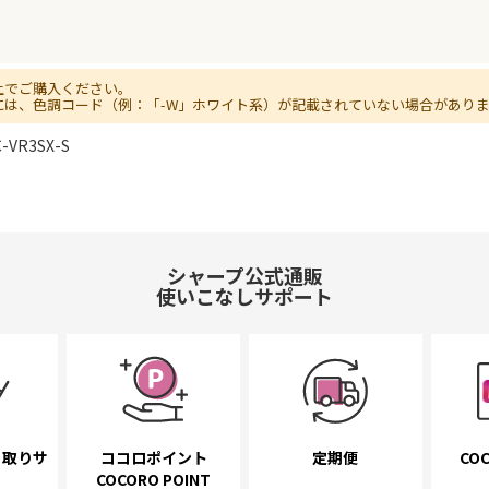
上でご購入ください。
には、色調コード（例：「-W」ホワイト系）が記載されていない場合があり
-VR3SX-S
シャープ公式通販
使いこなしサポート
き取り
サ
ココロポイント
定期便
COC
COCORO POINT