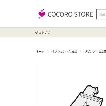
検
索
ゲストさん
ホーム
オプション・付属品
リビング・生活
イ
メ
ー
ジ
ギ
ャ
ラ
リ
ー
の