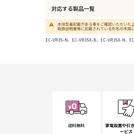
初
に
対応する製品一覧
移
動
本体型番記載がある事をご確認いただいた
す
取扱説明書等に記載されている形名の末尾
る
EC-VR3S-N、EC-VR3SX-B、EC-VR3SX-N、EC
送料無料
家電設置や引
ービス