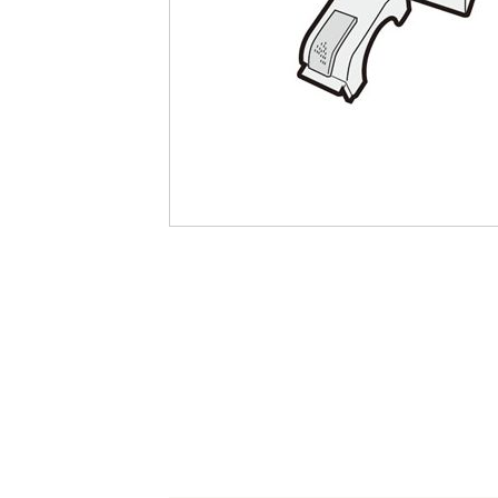
最
後
に
移
動
す
る
イ
メ
ー
ジ
ギ
ャ
ラ
リ
ー
の
最