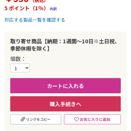
（税込
）
ー
5 ポイント（1％）
内訳
の
最
対応する製品一覧を確認する
初
に
移
動
取り寄せ商品【納期：1週間～10日※土日祝、
す
季節休暇を除く】
る
個数
カートに入れる
購入手続きへ
お気に入りに追加
リンクをコピー