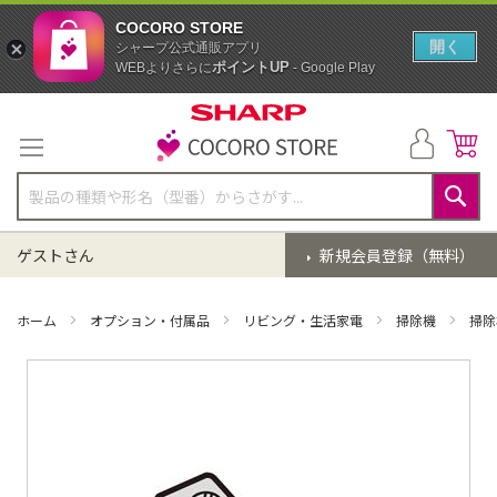
COCORO STORE
開く
シャープ公式通販アプリ
ポイントUP
WEBよりさらに
- Google Play
コ
ン
テ
ン
ツ
に
検
ス
索
ゲストさん
新規会員登録（無料）
キ
ッ
プ
ホーム
オプション・付属品
リビング・生活家電
掃除機
掃除
イ
メ
ー
ジ
ギ
ャ