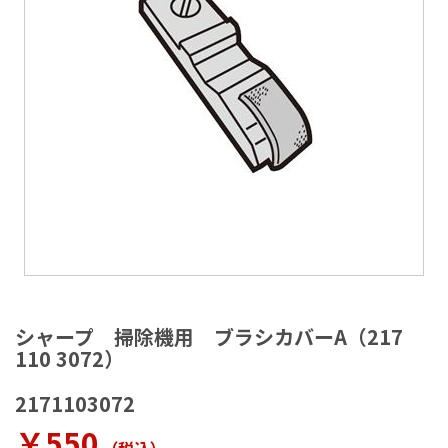
ラ
リ
ー
の
最
後
に
移
動
す
る
イ
メ
シャープ 掃除機用 ブラシカバーA（217
ー
110 3072）
ジ
ギ
2171103072
ャ
ラ
￥550
リ