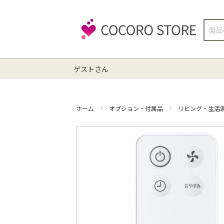
検
索
ゲストさん
ホーム
オプション・付属品
リビング・生活
イ
メ
ー
ジ
ギ
ャ
ラ
リ
ー
の