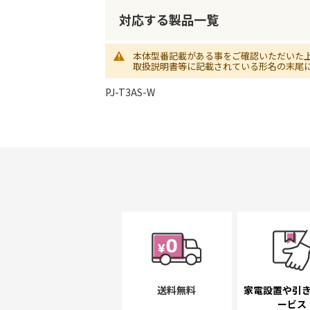
初
に
対応する製品一覧
移
動
本体型番記載がある事をご確認いただいた
す
取扱説明書等に記載されている形名の末尾
る
PJ-T3AS-W
送料無料
家電設置や引
ービス