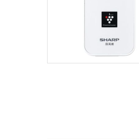
最
後
に
移
動
す
る
イ
メ
ー
ジ
ギ
ャ
ラ
リ
ー
の
最