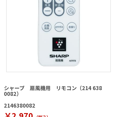
ラ
リ
ー
の
最
後
に
移
動
す
る
イ
メ
シャープ 扇風機用 リモコン（214 638
ー
0082）
ジ
ギ
2146380082
ャ
ラ
￥2,970
リ