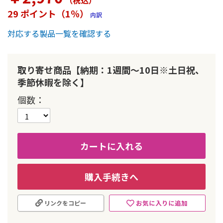
（税込
）
ー
29 ポイント（1％）
内訳
の
最
対応する製品一覧を確認する
初
に
移
動
取り寄せ商品【納期：1週間～10日※土日祝、
す
季節休暇を除く】
る
個数
カートに入れる
購入手続きへ
お気に入りに追加
リンクをコピー