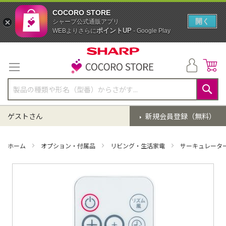
COCORO STORE
開く
シャープ公式通販アプリ
ポイントUP
WEBよりさらに
- Google Play
コ
ン
テ
ン
ツ
に
検
ス
索
ゲストさん
新規会員登録（無料）
キ
ッ
プ
ホーム
オプション・付属品
リビング・生活家電
サーキュレータ
イ
メ
ー
ジ
ギ
ャ