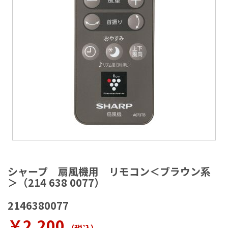
ラ
リ
ー
の
最
後
に
移
動
す
る
イ
メ
シャープ 扇風機用 リモコン＜ブラウン系
ー
＞（214 638 0077）
ジ
ギ
2146380077
ャ
ラ
￥2,200
リ