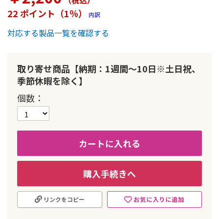
（税込
）
ー
22 ポイント（1％）
内訳
の
最
対応する製品一覧を確認する
初
に
移
動
取り寄せ商品【納期：1週間～10日※土日祝、
す
季節休暇を除く】
る
個数
カートに入れる
購入手続きへ
お気に入りに追加
リンクをコピー