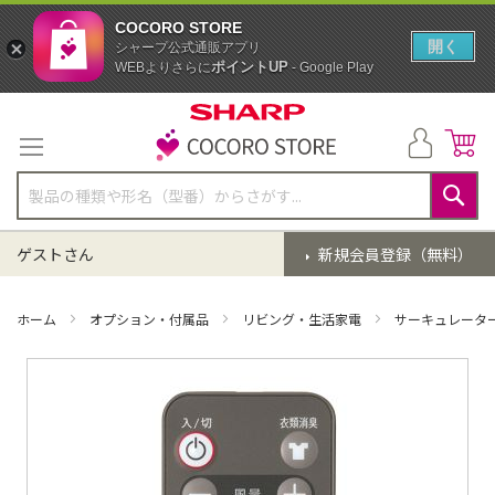
COCORO STORE
開く
シャープ公式通販アプリ
ポイントUP
WEBよりさらに
- Google Play
コ
ン
テ
ン
ツ
に
検
ス
索
ゲストさん
新規会員登録（無料）
キ
ッ
プ
ホーム
オプション・付属品
リビング・生活家電
サーキュレータ
イ
メ
ー
ジ
ギ
ャ