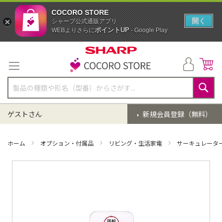
COCORO STORE
開く
シャープ公式通販アプリ
ポイントUP
WEBよりさらに
- Google Play
コ
ン
テ
ン
ツ
に
検
ス
索
ゲストさん
新規会員登録（無料）
キ
ッ
プ
ホーム
オプション・付属品
リビング・生活家電
サーキュレータ
イ
メ
ー
ジ
ギ
ャ