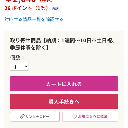
（税込
）
ー
26 ポイント（1％）
内訳
の
最
対応する製品一覧を確認する
初
に
移
動
取り寄せ商品【納期：1週間～10日※土日祝、
す
季節休暇を除く】
る
個数
カートに入れる
購入手続きへ
お気に入りに追加
リンクをコピー