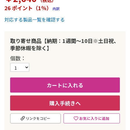
（税込
）
ー
26 ポイント（1％）
内訳
の
最
対応する製品一覧を確認する
初
に
移
動
取り寄せ商品【納期：1週間～10日※土日祝、
す
季節休暇を除く】
る
個数
カートに入れる
購入手続きへ
お気に入りに追加
リンクをコピー