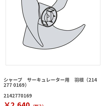
ラ
リ
ー
の
最
後
に
移
動
す
る
イ
メ
シャープ サーキュレーター用 羽根（214
ー
277 0169）
ジ
ギ
2142770169
ャ
ラ
￥2,640
リ