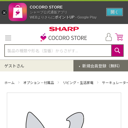
COCORO STORE
開く
シャープ公式通販アプリ
ポイントUP
WEBよりさらに
- Google Play
コ
ン
テ
ン
ツ
に
検
ス
索
ゲストさん
新規会員登録（無料）
キ
ッ
プ
ホーム
オプション・付属品
リビング・生活家電
サーキュレータ
イ
メ
ー
ジ
ギ
ャ